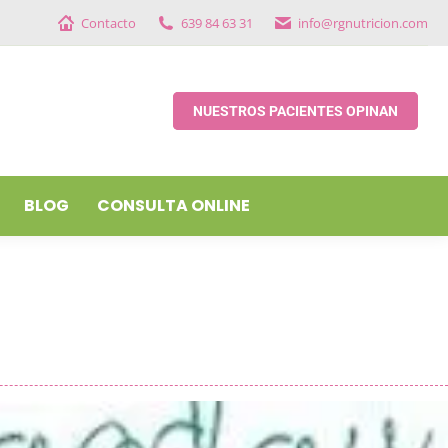
Contacto
639 84 63 31
info@rgnutricion.com
BLOG
CONSULTA ONLINE
NUESTROS PACIENTES OPINAN
BLOG
CONSULTA ONLINE