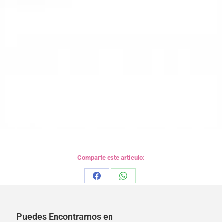
Comparte este artículo:
Share
Share
on
on
Facebook
WhatsApp
Puedes Encontrarnos en