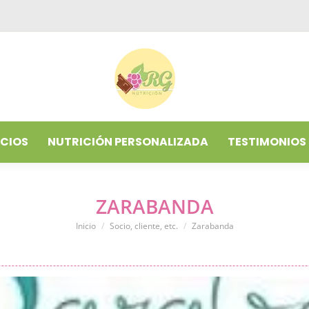
ICIOS
NUTRICIÓN PERSONALIZADA
TESTIMONIOS
ICIOS
NUTRICIÓN PERSONALIZADA
TESTIMONIOS
ZARABANDA
Estás aquí:
Inicio
Socio, cliente, etc.
Zarabanda