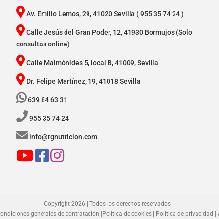
Av. Emilio Lemos, 29, 41020 Sevilla
( 955 35 74 24 )
Calle Jesús del Gran Poder, 12, 41930 Bormujos (Solo
consultas online)
Calle Maimónides 5, local B, 41009, Sevilla
Dr. Felipe Martínez, 19, 41018 Sevilla
639 84 63 31
955 35 74 24
info@rgnutricion.com
Copyright 2026 | Todos los derechos reservados
ondiciones generales de contratación
|
Política de cookies
|
Política de privacidad
|