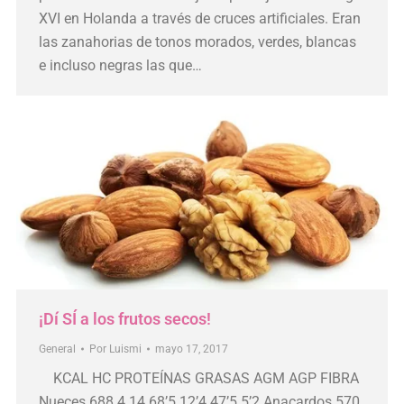
XVI en Holanda a través de cruces artificiales. Eran
las zanahorias de tonos morados, verdes, blancas
e incluso negras las que…
¡Dí SÍ a los frutos secos!
General
Por
Luismi
mayo 17, 2017
KCAL HC PROTEÍNAS GRASAS AGM AGP FIBRA
Nueces 688 4 14 68’5 12’4 47’5 5’2 Anacardos 570